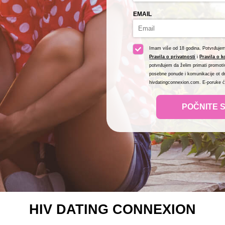
EMAIL
Imam više od 18 godina. Potvrđuje
Pravila o privatnosti
i
Pravila o k
potvrđujem da želim primati promotiv
posebne ponude i komunikacije ot dru
hivdatingconnexion.com. E-poruke ć
POČNITE 
HIV DATING CONNEXION