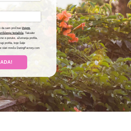
m da sam pročitao
Uvjete
,
orišćenju kolačića
. Također
ne e-poruke, ažuriranja profila,
gi profila, koje šalje
e slati mreža DatingFactory.com
SADA!