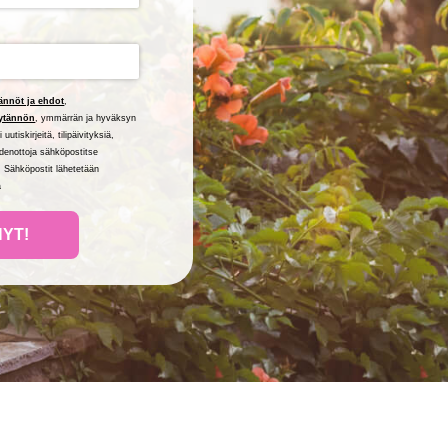
ännöt ja ehdot
,
ytännön
, ymmärrän ja hyväksyn
tiskirjeitä, tilipäivityksiä,
eydenottoja sähköpostitse
. Sähköpostit lähetetään
a
NYT!