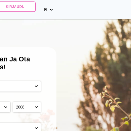
KIRJAUDU
FI
ään
Ja Ota
s!