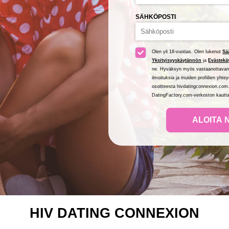
SÄHKÖPOSTI
Olen yli 18-vuotias. Olen lukenut
Sä
Yksityisyyskäytännön
ja
Evästekä
ne. Hyväksyn myös vastaanottavani uu
ilmoituksia ja muiden profiilien yht
osoitteesta hivdatingconnexion.com
DatingFactory.com-verkoston kautt
ALOITA 
HIV DATING CONNEXION